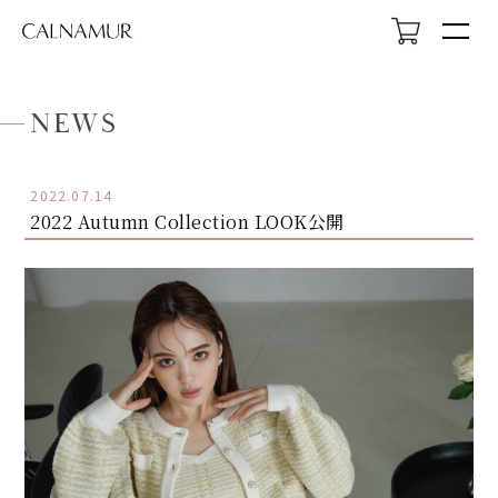
NEWS
2022.07.14
2022 Autumn Collection LOOK公開
HOME
NEWS
ABOUT
LOOK
PROFILE