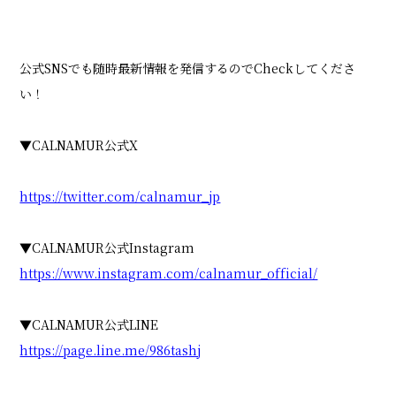
公式SNSでも随時最新情報を発信するのでCheckしてくださ
い！
▼CALNAMUR公式X
https://twitter.com/calnamur_jp
▼CALNAMUR公式Instagram
https://www.instagram.com/calnamur_official/
▼CALNAMUR公式LINE
https://page.line.me/986tashj