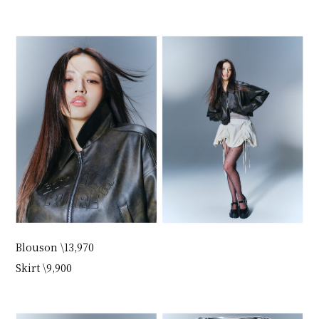
Blouson \13,970
Skirt \9,900