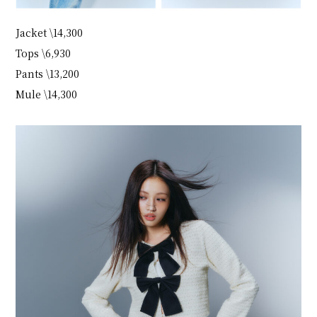
Jacket \14,300
Tops \6,930
Pants \13,200
Mule \14,300