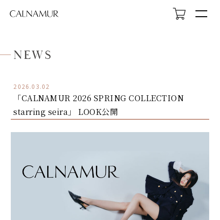
NEWS
2026.03.02
「CALNAMUR 2026 SPRING COLLECTION
HOME
starring seira」 LOOK公開
NEWS
ABOUT
LOOK
PROFILE