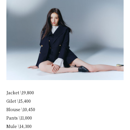
Jacket \19,800
Gilet \15,400
Blouse \10,450
Pants \11,000
Mule \14,300