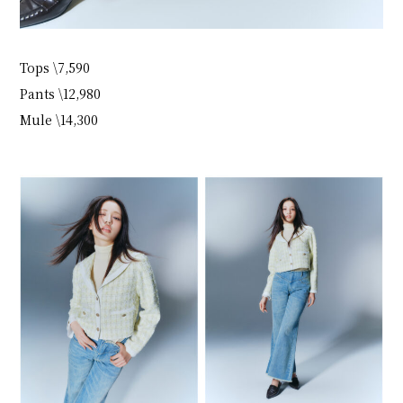
Tops \7,590
Pants \12,980
Mule \14,300