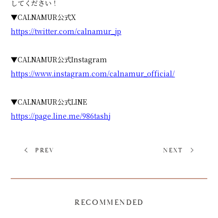
してください！
▼CALNAMUR公式X
https://twitter.com/calnamur_jp
▼CALNAMUR公式Instagram
https://www.instagram.com/calnamur_official/
▼CALNAMUR公式LINE
https://page.line.me/986tashj
PREV
NEXT
RECOMMENDED