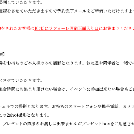
整列していただきます。
確認をさせていただきますので予約完了メールをご準備いただけますよ
に予約をされたお客様は
10:45にラフォーレ原宿正面入り口
にお集まりくださ
項】
券をお持ちのご本人様のみの撮影となります。お友達や同伴者と一緒で
とさせていただきます。
集合時間にお集まり頂けない場合は、イベントに参加出来ない場合もご
よるチェキでの撮影となります。お持ちのスマートフォンや携帯電話、カメ
の2shot撮影となります。
、プレゼントの直接のお渡しは出来ませんがプレゼントboxをご用意さ