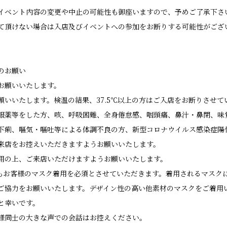
イベント内容の変更や中止の可能性も御座いますので、予めご了承下さ
て頂けない場合は入店及びイベントへの参加をお断りする可能性がござ
のお願い
お願いいたします。
願いいたします。検温の結果、37.5℃以上の方はご入店をお断りさせて
服薬等をした方、咳、呼吸困難、全身倦怠感、咽頭痛、鼻汁・鼻閉、味
下痢、嘔気・嘔吐等による体調不良の方、新型コロナウイルス感染症陽
来店をお控えいただきますようお願いいたします。
用の上、ご来店いただけますようお願いいたします。
の際もお客様のマスク着用を必須とさせていただきます。着用されるマスク
ご協力をお願いいたします。デザイン性の高い他素材のマスクをご着用
と幸いです。
様同士の大きな声での会話はお控えください。